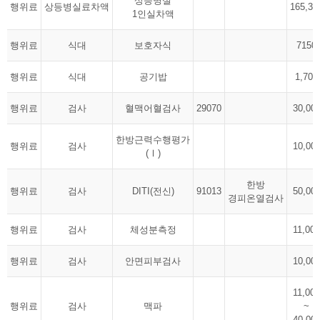
상등병실
행위료
상등병실료차액
165,30
1인실차액
행위료
식대
보호자식
7150
행위료
식대
공기밥
1,700
행위료
검사
혈맥어혈검사
29070
30,00
한방근력수행평가
행위료
검사
10,00
(Ⅰ)
한방
행위료
검사
DITI(전신)
91013
50,00
경피온열검사
행위료
검사
체성분측정
11,000
행위료
검사
안면피부검사
10,00
11,000
행위료
검사
맥파
~
40,00