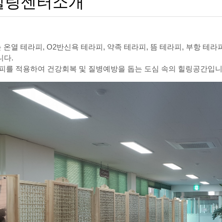
힐링센터소개
열 테라피, O2반신욕 테라피, 약족 테라피, 뜸 테라피, 부항 테라
니다.
피를 적용하여 건강회복 및 질병예방을 돕는 도심 속의 힐링공간입니