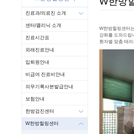
W한방
진료과/의료진 소개
센터/클리닉 소개
W한방힐링센터는 온
강화를 도와드립
진료시간표
환자별 맞춤 테라
외래진료안내
입퇴원안내
비급여 진료비안내
의무기록사본발급안내
보험안내
한방검진센터
W한방힐링센터