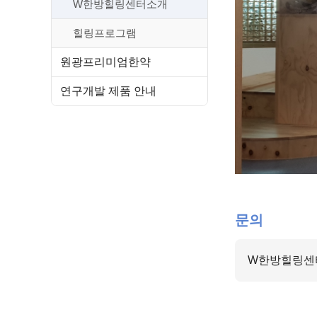
W한방힐링센터소개
힐링프로그램
원광프리미엄한약
연구개발 제품 안내
문의
W한방힐링센터 :