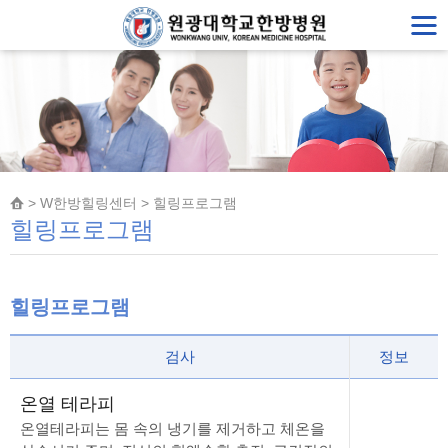
> W한방힐링센터 > 힐링프로그램
힐링프로그램
힐링프로그램
검사
정보
온열 테라피
온열테라피는 몸 속의 냉기를 제거하고 체온을