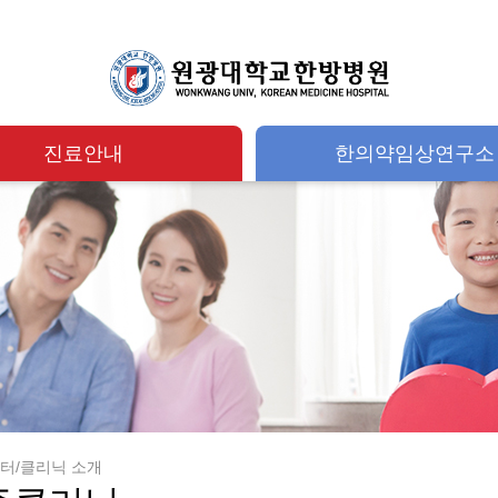
진료안내
한의약임상연구소
센터/클리닉 소개