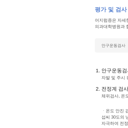
평가 및 검사
어지럼증은 자세한
의과대학병원과 협
안구운동검사
안구운동검
자발 및 주시 
전정계 검
체위검사, 온도 안
ㆍ온도 안진 검
섭씨 30도의 
자극하여 전정