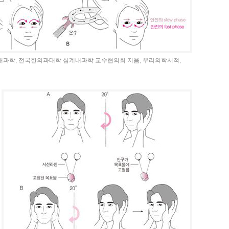
경내과학, 전국한의과대학 심계내과학 교수협의회 지음, 우리의학서적,