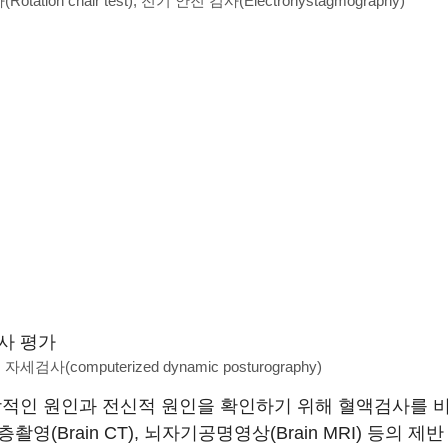
tation chair test), 전기 안진 검사(Electronystagmography)
사 평가
검사(computerized dynamic posturography)
적인 원인과 전신적 원인을 확인하기 위해 혈액검사를 
영(Brain CT), 뇌자기공명영상(Brain MRI) 등의 제