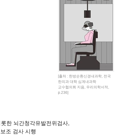
[출처 : 한방순환신경내과학, 전국
한의과 대학 심계내과학
교수협의회 지음, 우리의학서적,
p.236]
비롯한 뇌간청각유발전위검사,
반 보조 검사 시행