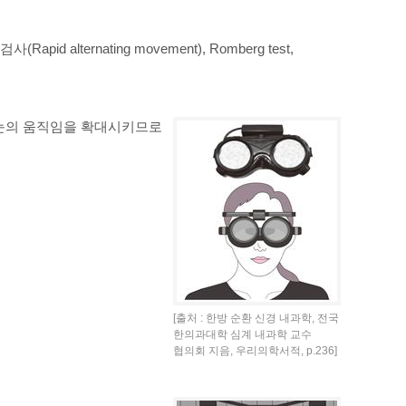
Rapid alternating movement), Romberg test,
 눈의 움직임을 확대시키므로
[출처 : 한방 순환 신경 내과학, 전국
한의과대학 심계 내과학 교수
협의회 지음, 우리의학서적, p.236]