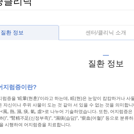
증클리닉
질환 정보
센터/클리닉 소개
질환 정보
어지럼증이란?
럼증을 ‘眩暈(현훈)’이라고 하는데, 眩(현)은 눈앞이 캄캄하거나 사
)은 자신이나 주위 사물이 도는 것 같아 서 있을 수 없는 것을 의미합
<風, 熱, 濕, 痰, 氣, 虛>로 나누어 기술하였습니다. 또한, 어지럼증은 
)”, “腎精不足(신정부족)”, “濕痰(습담)”, “瘀血(어혈)” 등으로 분
을 시행하여 어지럼증을 치료합니다.