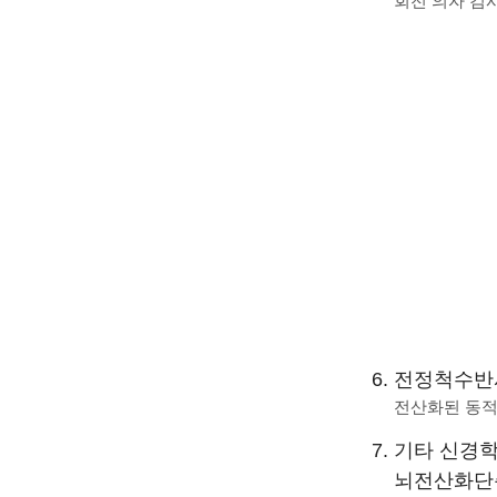
회전 의자 검사(Ro
전정척수반
전산화된 동적 자세
기타 신경학
뇌전산화단층촬