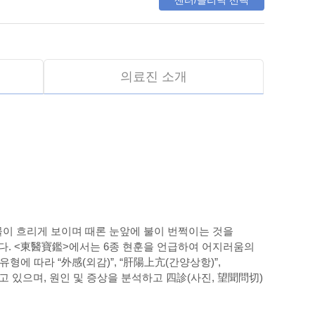
센터/클리닉 선택
의료진 소개
물이 흐리게 보이며 때론 눈앞에 불이 번쩍이는 것을
니다. <東醫寶鑑>에서는 6종 현훈을 언급하여 어지러움의
유형에 따라 “外感(외감)”, “肝陽上亢(간양상항)”,
류하고 있으며, 원인 및 증상을 분석하고 四診(사진, 望聞問切)