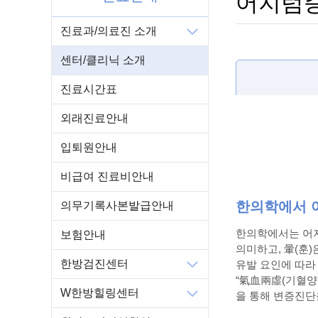
어지럼
진료과/의료진 소개
센터/클리닉 소개
진료시간표
외래진료안내
입퇴원안내
비급여 진료비안내
한의학에서 
의무기록사본발급안내
한의학에서는 어지
보험안내
의미하고, 暈(훈
한방검진센터
유발 요인에 따라 
“氣血兩虛(기혈양허
W한방힐링센터
을 통해 변증진단